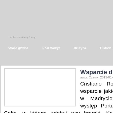
Strona główna
Real Madryt
Drużyna
Historia
Wsparcie dl
autor: Czarny; 2013-01
Cristiano R
wsparcie jak
w Madrycie
występ Por
Celtą, w którym zdobył trzy bramki. Ka