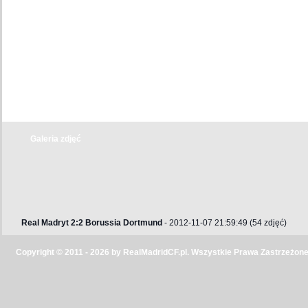
Galeria zdjęć
Real Madryt 2:2 Borussia Dortmund
- 2012-11-07 21:59:49 (54 zdjęć)
Copyright © 2011 - 2026 by RealMadridCF.pl. Wszystkie Prawa Zastrzeżone