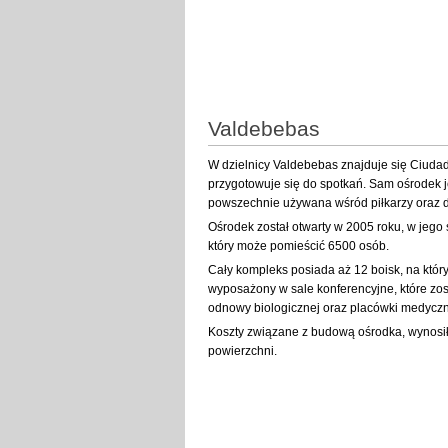
Valdebebas
W dzielnicy Valdebebas znajduje się Ciudad
przygotowuje się do spotkań. Sam ośrodek j
powszechnie używana wśród piłkarzy oraz dzi
Ośrodek został otwarty w 2005 roku, w jego 
który może pomieścić 6500 osób.
Cały kompleks posiada aż 12 boisk, na który
wyposażony w sale konferencyjne, które zos
odnowy biologicznej oraz placówki medyczn
Koszty związane z budową ośrodka, wynosiły
powierzchni.