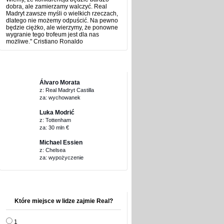
dobra, ale zamierzamy walczyć. Real
Madryt zawsze myśli o wielkich rzeczach,
dlatego nie możemy odpuścić. Na pewno
będzie ciężko, ale wierzymy, że ponowne
wygranie tego trofeum jest dla nas
możliwe." Cristiano Ronaldo
Transfery 2012/2013
Álvaro Morata
z: Real Madryt Castilla
za: wychowanek
Luka Modrić
z: Tottenham
za: 30 mln €
Michael Essien
z: Chelsea
za: wypożyczenie
Sonda
Które miejsce w lidze zajmie Real?
1