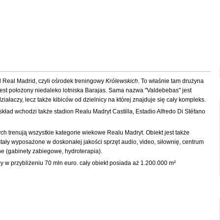
 Real Madrid, czyli ośrodek treningowy
Królewskich
. To właśnie tam drużyna
est położony niedaleko lotniska Barajas. Sama nazwa "Valdebebas" jest
ałaczy, lecz także kibiców od dzielnicy na której znajduje się cały kompleks.
skład wchodzi także stadion Realu Madryt Castilla, Estadio Alfredo Di Stéfano
ch trenują wszystkie kategorie wiekowe Realu Madryt. Obiekt jest także
tały wyposażone w doskonałej jakości sprzęt audio, video, siłownię, centrum
e (gabinety zabiegowe, hydroterapia).
 w przybliżeniu 70 mln euro. cały obiekt posiada aż
1.200.000
m²