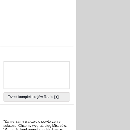
Następny mecz
/
Poprzedni mecz
Fotografia tygodnia
Trzeci komplet strojów Realu
[+]
Cytat tygodnia
"Zamierzamy walczyć o powtórzenie
sukcesu. Chcemy wygrać Ligę Mistrzów.
Wiemy, że konkurencja będzie bardzo