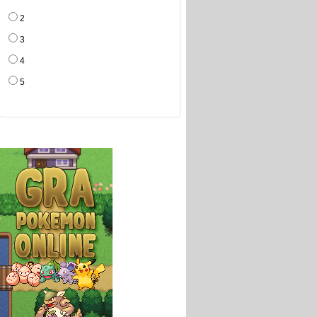
2
3
4
5
Partnerzy