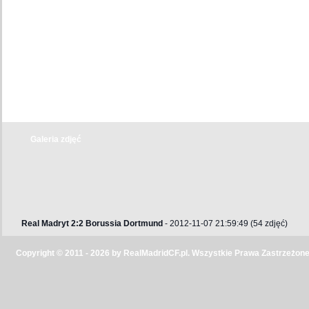
Galeria zdjęć
Real Madryt 2:2 Borussia Dortmund
- 2012-11-07 21:59:49 (54 zdjęć)
Copyright © 2011 - 2026 by RealMadridCF.pl. Wszystkie Prawa Zastrzeżone