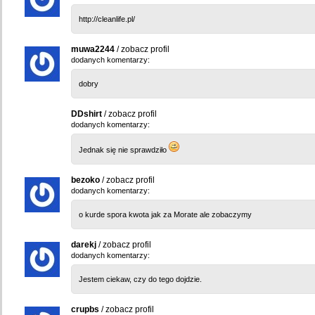
http://cleanlife.pl/
muwa2244
/
zobacz profil
dodanych komentarzy:
dobry
DDshirt
/
zobacz profil
dodanych komentarzy:
Jednak się nie sprawdziło
bezoko
/
zobacz profil
dodanych komentarzy:
o kurde spora kwota jak za Morate ale zobaczymy
darekj
/
zobacz profil
dodanych komentarzy:
Jestem ciekaw, czy do tego dojdzie.
crupbs
/
zobacz profil