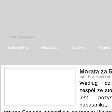
Strona główna
Real Madryt
Drużyna
Historia
Morata za 
autor: FusioN; 2016-06-
Według dzi
zespół ze sto
jest pozys
napastnik
prezes Chelsea, pojawił się na meczu Hiszpa